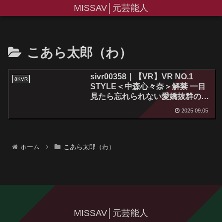
MISSAV│元芸能人
こあら太郎（わ）
sivr00358｜【VR】VR NO.1
8KVR
STYLE＜中森心々奈＞解禁 一目
見たら忘れられない愛嬌抜群のア
イドルスマイル！元タレント、中
2025.09.05
森心々奈を紹介します。
ホーム
こあら太郎（わ）
MISSAV│元芸能人