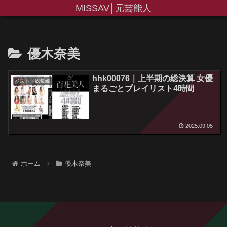
MISSAV│元芸能人
優木奈美
hhk00076｜上半期の総決算 女優
ベスト・総集編
まるごとプレイリスト4時間
2025.09.05
ホーム
優木奈美