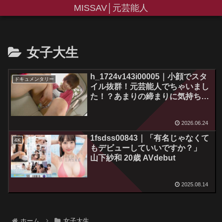
MISSAV│元芸能人
女子大生
h_1724v143i00005｜小顔でスタ
ドキュメンタリー
イル抜群！元芸能人でちゃいまし
た！？あまりの締まりに気持ち良
すぎて中出ししたらご機嫌斜めで
お帰りに～ww
2026.06.24
1fsdss00843｜「有名じゃなくて
4K
もデビューしていいですか？」
山下紗和 20歳 AVdebut
2025.08.14
ホーム
女子大生