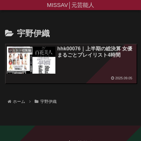
MISSAV│元芸能人
宇野伊織
hhk00076｜上半期の総決算 女優
ベスト・総集編
まるごとプレイリスト4時間
2025.09.05
ホーム
宇野伊織