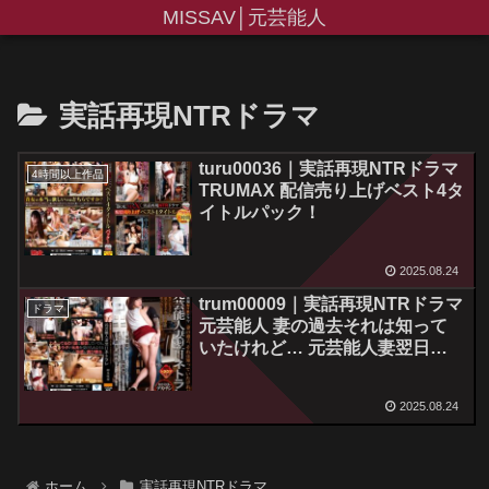
MISSAV│元芸能人
実話再現NTRドラマ
turu00036｜実話再現NTRドラマ
4時間以上作品
TRUMAX 配信売り上げベスト4タ
イトルパック！
2025.08.24
trum00009｜実話再現NTRドラマ
ドラマ
元芸能人 妻の過去それは知って
いたけれど… 元芸能人妻翌日ネ
トラレ 包茎粗チンなボクが元芸
能人妻をデカチン前夫に寝取られ
2025.08.24
てしまった完全経緯 卯水咲流
ホーム
実話再現NTRドラマ