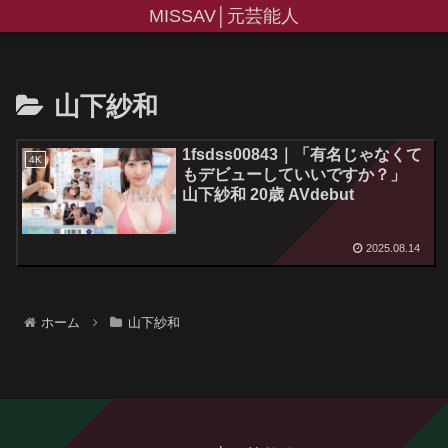
MISSAV│元芸能人
山下紗和
1fsdss00843｜「有名じゃなくて
4K
もデビューしていいですか？」
山下紗和 20歳 AVdebut
2025.08.14
ホーム
山下紗和