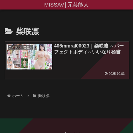
MISSAV│元芸能人
柴咲凛
406mmral00023｜柴咲凛 ～パー
アイドル・芸能人
フェクトボディ～いいなり秘書
2025.10.03
ホーム
柴咲凛