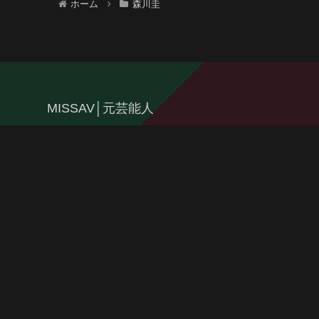
ホーム
森川圭
MISSAV│元芸能人