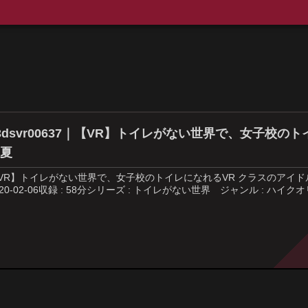
3dsvr00637｜【VR】トイレがない世界で、女子校の
ち夏
VR】トイレがない世界で、女子校のトイレになれるVR クラスのアイドル編 永野い
020-02-06収録 : 58分シリーズ : トイレがない世界 ジャンル : ハイクオリ