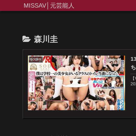
MISSAV│元芸能人
森川圭
1
SODVR
【
2