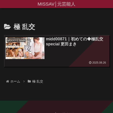
MISSAV│元芸能人
極 乱交
midd00871｜初めての◆極乱交
MOODYZ DIVA
special 更田まき
2025.08.26
ホーム
極 乱交