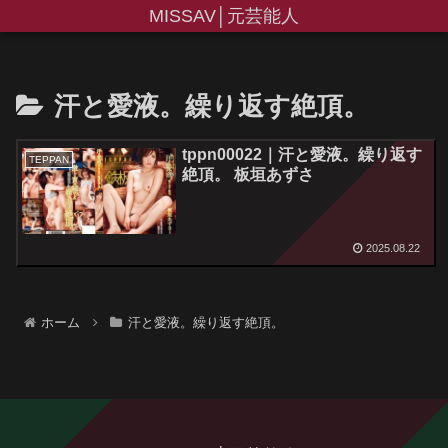
MISSAV│元芸能人
汗と愛液。繰り返す絶頂。
tppn00022｜汗と愛液。繰り返す
TEPPAN
絶頂。 板垣あずさ
2025.08.22
ホーム
汗と愛液。繰り返す絶頂。