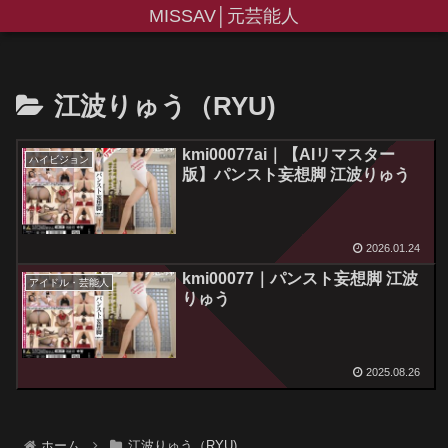
MISSAV│元芸能人
江波りゅう（RYU)
kmi00077ai｜【AIリマスター
ハイビジョン
版】パンスト妄想脚 江波りゅう
2026.01.24
kmi00077｜パンスト妄想脚 江波
アイドル・芸能人
りゅう
2025.08.26
ホーム
江波りゅう（RYU)