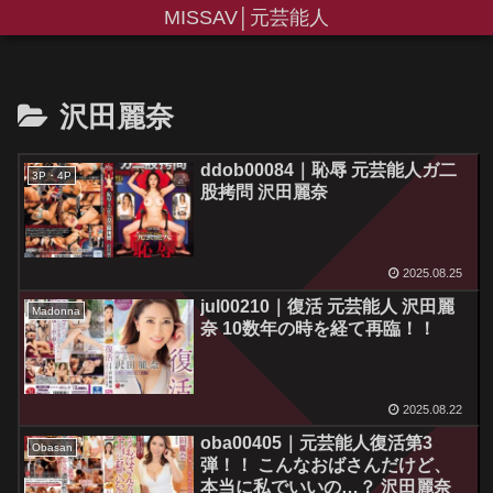
MISSAV│元芸能人
沢田麗奈
ddob00084｜恥辱 元芸能人ガ二
3P・4P
股拷問 沢田麗奈
2025.08.25
jul00210｜復活 元芸能人 沢田麗
Madonna
奈 10数年の時を経て再臨！！
2025.08.22
oba00405｜元芸能人復活第3
Obasan
弾！！ こんなおばさんだけど、
本当に私でいいの…？ 沢田麗奈