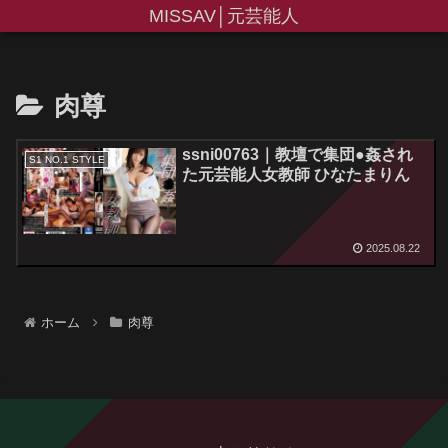
MISSAV│元芸能人
肉尊
ssni00763｜教壇で集団●姦され
S1 NO.1 STYLE
た元芸能人女教師 ひなたまりん
2025.08.22
ホーム
肉尊