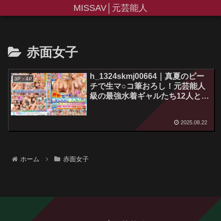
MISSAV│元芸能人
赤面女子
h_1324skmj00664｜真夏のビー
3P・4P
チで生マ○コ筆おろし！元芸能人
級の最強水着ギャルたち12人とバ
ッキバキ童貞勢が体液ぐっちゃぐ
ちゃで大乱交スマ○ラ状態！止ま
2025.08.22
らない物価高とは逆行する超お得
長尺300分SP！
ホーム
赤面女子