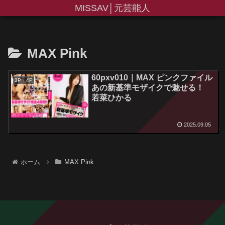
MISSAV│元芸能人
MAX Pink
60pxv010｜MAX ピンクファイル
3P・4P
あの新基準モザイクで魅せる！
若菜ひかる
2025.09.05
ホーム
MAX Pink